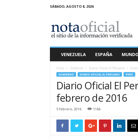
SÁBADO, AGOSTO 8, 2026
N
o
t
a
O
f
i
VENEZUELA
ESPAÑA
MUND
c
i
Inicio
Gobierno
Diario Oficial El Peruano
Diari
a
GOBIERNO
DIARIO OFICIAL EL PERUANO
PERÚ
l
Diario Oficial El P
febrero de 2016
5 febrero, 2016
1166