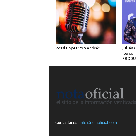
Rossi López: “Yo Viviré”
Julián 
los co
PRODU
Contáctanos:
info@notaoficial.com