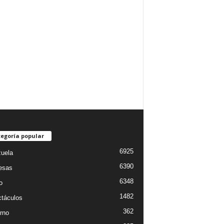
egoría popular
6925
uela
6390
esas
6348
o
1482
táculos
362
rno