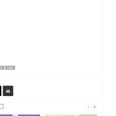
NO
PERÚ