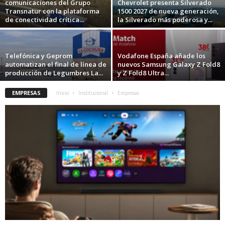
comunicaciones del Grupo
Chevrolet presenta Silverado
Transnatur con la plataforma
1500 2027 de nueva generación,
de conectividad crítica...
la Silverado más poderosa y...
Telefónica y Geprom
Vodafone España añade los
automatizan el final de línea de
nuevos Samsung Galaxy Z Fold8
producción de Legumbres La...
y Z Fold8 Ultra...
EMPRESAS
Inicio
Institucional
Empresas