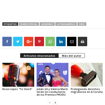
ETIQUETAS
DIARIO OFICIAL
GOBIERNO
LATINOAMÉRICA
PERÚ
Artículos relacionados
Más del autor
Rossi López: “Yo Viviré”
Julián Gil y Valeria Marín
Protegiendo derechos
serán los conductores
migratorios en A Coruña
de los Premios PRODU