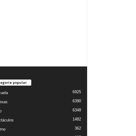
egoría popular
6925
uela
6390
esas
6348
o
1482
táculos
362
rno