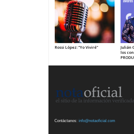
Rossi López: “Yo Viviré”
Julián 
los co
PRODU
Contáctanos:
info@notaoficial.com