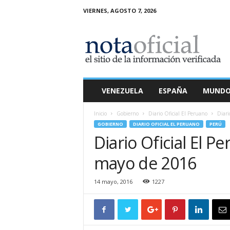
VIERNES, AGOSTO 7, 2026
N
o
t
a
O
f
i
VENEZUELA
ESPAÑA
MUND
c
i
Inicio
Gobierno
Diario Oficial El Peruano
Diari
a
GOBIERNO
DIARIO OFICIAL EL PERUANO
PERÚ
l
Diario Oficial El P
mayo de 2016
14 mayo, 2016
1227