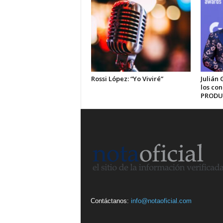
Rossi López: “Yo Viviré”
Julián 
los co
PRODU
Contáctanos:
info@notaoficial.com