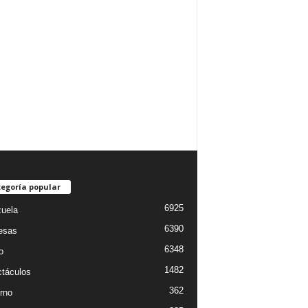
egoría popular
6925
uela
6390
esas
6348
o
1482
táculos
362
rno