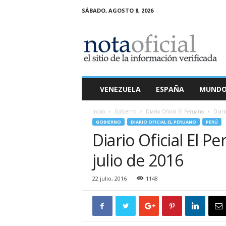
SÁBADO, AGOSTO 8, 2026
N
o
t
a
O
f
i
VENEZUELA
ESPAÑA
MUND
c
i
Inicio
Gobierno
Diario Oficial El Peruano
Diari
a
GOBIERNO
DIARIO OFICIAL EL PERUANO
PERÚ
l
Diario Oficial El P
julio de 2016
22 julio, 2016
1148