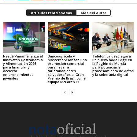
Artículos relacionados
Más del autor
Nestlé Panamá lanza el
Bancoagrícola y
Telefónica desplegará
Innovatón Gastronomía
Mastercard lanzan una
un nuevo nodo Edge en
y Alimentación 2026
promoción comercial
la Región de Murcia
para financiar y
para llevar a
para potenciar el
acelerar
tarjetahabientes
procesamiento de datos
emprendimientos
salvadoreños al Gran
y la soberanía digital
juveniles
Premio de Brasil con el
equipo McLaren F1