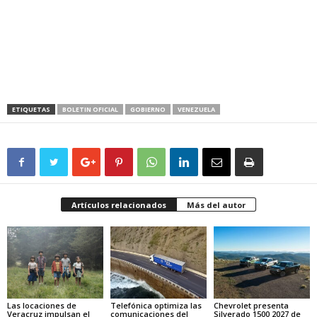
ETIQUETAS
BOLETIN OFICIAL
GOBIERNO
VENEZUELA
Artículos relacionados
Más del autor
Las locaciones de
Telefónica optimiza las
Chevrolet presenta
Veracruz impulsan el
comunicaciones del
Silverado 1500 2027 de