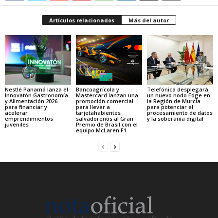
Artículos relacionados
Más del autor
Nestlé Panamá lanza el
Bancoagrícola y
Telefónica desplegará
Innovatón Gastronomía
Mastercard lanzan una
un nuevo nodo Edge en
y Alimentación 2026
promoción comercial
la Región de Murcia
para financiar y
para llevar a
para potenciar el
acelerar
tarjetahabientes
procesamiento de datos
emprendimientos
salvadoreños al Gran
y la soberanía digital
juveniles
Premio de Brasil con el
equipo McLaren F1