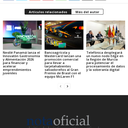
Artículos relacionados
Más del autor
Nestlé Panamá lanza el
Bancoagrícola y
Telefónica desplegará
Innovatón Gastronomía
Mastercard lanzan una
un nuevo nodo Edge en
y Alimentación 2026
promoción comercial
la Región de Murcia
para financiar y
para llevar a
para potenciar el
acelerar
tarjetahabientes
procesamiento de datos
emprendimientos
salvadoreños al Gran
y la soberanía digital
juveniles
Premio de Brasil con el
equipo McLaren F1