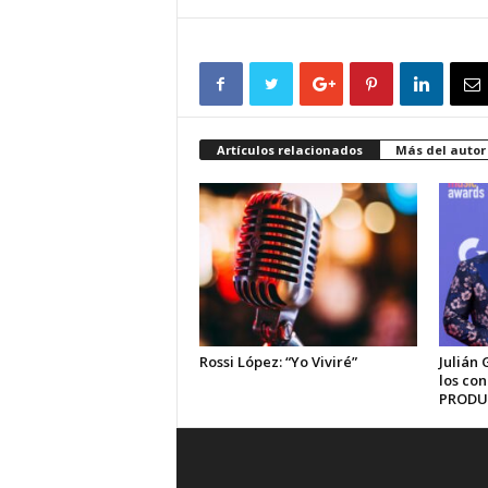
Artículos relacionados
Más del autor
Rossi López: “Yo Viviré”
Julián 
los co
PRODU