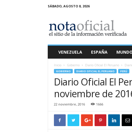
SÁBADO, AGOSTO 8, 2026
N
o
t
a
O
f
i
VENEZUELA
ESPAÑA
MUND
c
i
Inicio
Gobierno
Diario Oficial El Peruano
Diari
a
GOBIERNO
DIARIO OFICIAL EL PERUANO
PERÚ
l
Diario Oficial El P
noviembre de 201
22 noviembre, 2016
1666