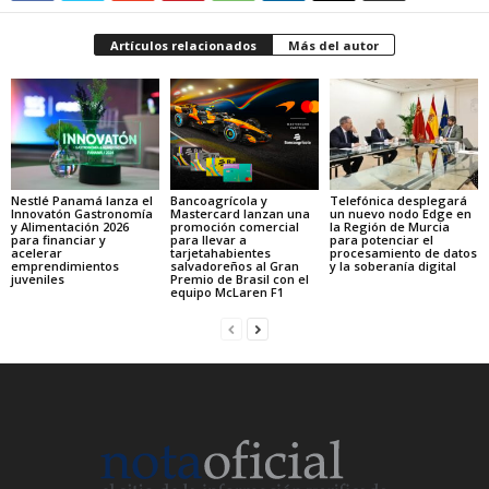
Artículos relacionados
Más del autor
Nestlé Panamá lanza el
Bancoagrícola y
Telefónica desplegará
Innovatón Gastronomía
Mastercard lanzan una
un nuevo nodo Edge en
y Alimentación 2026
promoción comercial
la Región de Murcia
para financiar y
para llevar a
para potenciar el
acelerar
tarjetahabientes
procesamiento de datos
emprendimientos
salvadoreños al Gran
y la soberanía digital
juveniles
Premio de Brasil con el
equipo McLaren F1