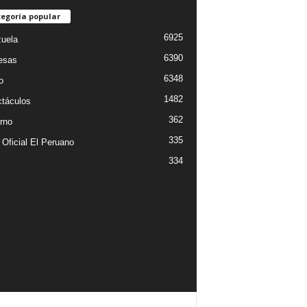
egoría popular
6925
uela
6390
esas
6348
o
1482
táculos
362
rno
335
 Oficial El Peruano
334