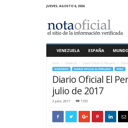
JUEVES, AGOSTO 6, 2026
N
o
t
a
O
f
i
VENEZUELA
ESPAÑA
MUND
c
i
Inicio
Gobierno
Diario Oficial El Peruano
Diari
a
GOBIERNO
DIARIO OFICIAL EL PERUANO
PERÚ
l
Diario Oficial El P
julio de 2017
3 julio, 2017
1733