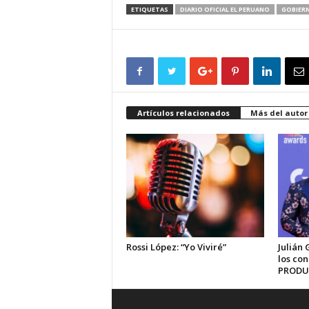
ETIQUETAS
DIARIO OFICIAL EL PERUANO
GOBIER
Artículos relacionados
Más del autor
Rossi López: “Yo Viviré”
Julián 
los co
PRODU