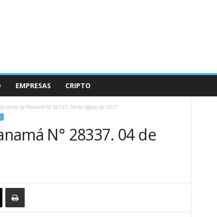
O
EMPRESAS
CRIPTO
ta oficial de Panamá N° 28337. 04 de agosto de 2017
A
Panamá N° 28337. 04 de