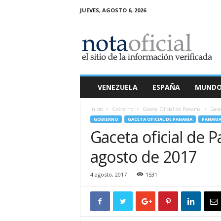
JUEVES, AGOSTO 6, 2026
N
o
t
a
O
f
i
VENEZUELA
ESPAÑA
MUND
c
i
Inicio
Gobierno
Gaceta Oficial de Panama
Gace
a
GOBIERNO
GACETA OFICIAL DE PANAMA
PANAM
l
Gaceta oficial de 
agosto de 2017
4 agosto, 2017
1531