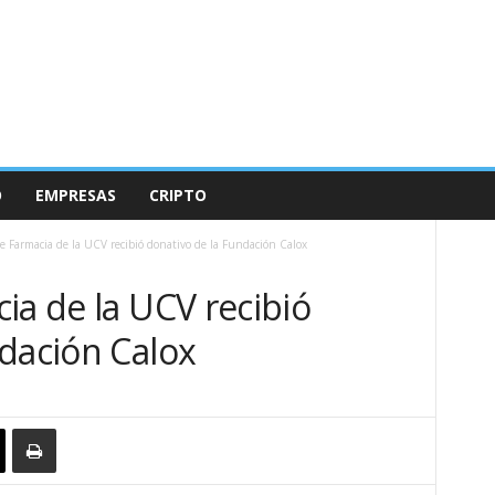
O
EMPRESAS
CRIPTO
e Farmacia de la UCV recibió donativo de la Fundación Calox
ia de la UCV recibió
ndación Calox