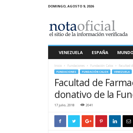
DOMINGO, AGOSTO 9, 2026
N
o
t
a
O
f
i
VENEZUELA
ESPAÑA
MUND
c
i
Inicio
Fundaciones
Fundación Calox
Facultad d
a
FUNDACIONES
FUNDACIÓN CALOX
VENEZUELA
l
Facultad de Farmac
donativo de la Fu
17 julio, 2018
2041