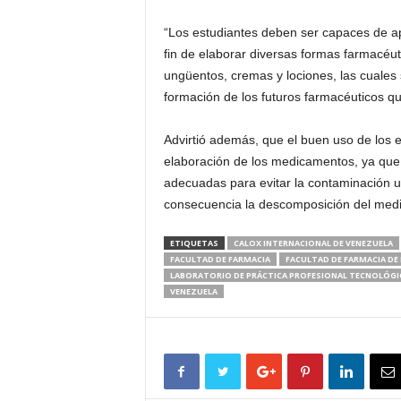
“Los estudiantes deben ser capaces de ap
fin de elaborar diversas formas farmacéu
ungüentos, cremas y lociones, las cuales
formación de los futuros farmacéuticos qu
Advirtió además, que el buen uso de los 
elaboración de los medicamentos, ya que 
adecuadas para evitar la contaminación u 
consecuencia la descomposición del med
ETIQUETAS
CALOX INTERNACIONAL DE VENEZUELA
FACULTAD DE FARMACIA
FACULTAD DE FARMACIA DE 
LABORATORIO DE PRÁCTICA PROFESIONAL TECNOLÓGI
VENEZUELA