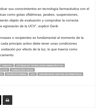
licar sus conocimientos en tecnología farmacéutica con el
ticas como gotas oftálmicas, jarabes, suspensiones,
 serán objeto de evaluación y comprobar la correcta
e egresarán de la UCV”, explicó Gerik.
envases o recipientes es fundamental al momento de la
cada principio activo debe tener unas condiciones
oxidación por efecto de la luz, lo que traería como
icamento.
CARACAS
CÁTEDRA DE TECNOLOGÍA FARMACÉUTICA
LA UCV
FUNDACIÓN CALOX
CA
PATRICIA CORREA
UCV
UNIVERSIDAD CENTRAL DE VENEZUELA