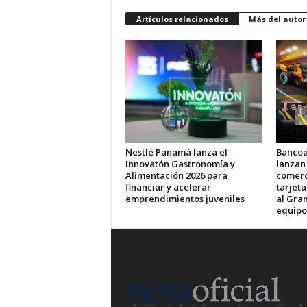
Artículos relacionados
Más del autor
Nestlé Panamá lanza el
Bancoa
Innovatón Gastronomía y
lanzan
Alimentación 2026 para
comerci
financiar y acelerar
tarjet
emprendimientos juveniles
al Gran
equipo