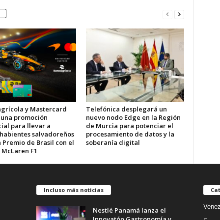
grícola y Mastercard
Telefónica desplegará un
 una promoción
nuevo nodo Edge en la Región
al para llevar a
de Murcia para potenciar el
ahabientes salvadoreños
procesamiento de datos y la
 Premio de Brasil con el
soberanía digital
 McLaren F1
Incluso más noticias
Cat
Venez
Nestlé Panamá lanza el
Innovatón Gastronomía y