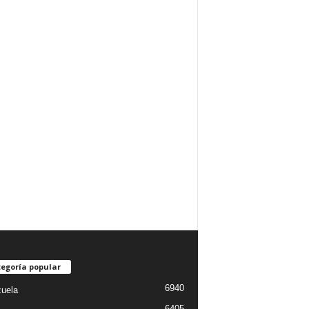
egoría popular
6940
uela
6405