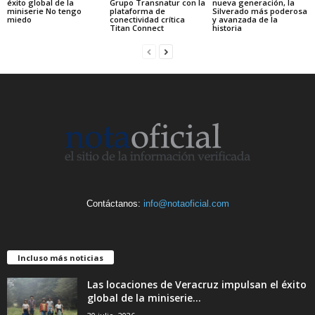
éxito global de la
Grupo Transnatur con la
nueva generación, la
miniserie No tengo
plataforma de
Silverado más poderosa
miedo
conectividad crítica
y avanzada de la
Titan Connect
historia
Contáctanos:
info@notaoficial.com
Incluso más noticias
Las locaciones de Veracruz impulsan el éxito
global de la miniserie...