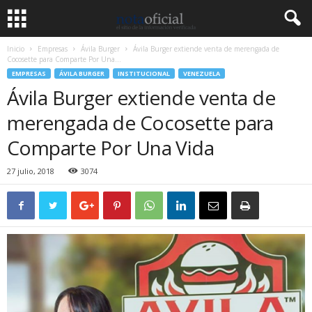
Inicio
Empresas
Ávila Burger
Ávila Burger extiende venta de merengada de
Cocosette para Comparte Por Una...
EMPRESAS
ÁVILA BURGER
INSTITUCIONAL
VENEZUELA
Ávila Burger extiende venta de
merengada de Cocosette para
Comparte Por Una Vida
27 julio, 2018
3074