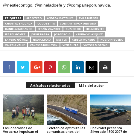
@nestlecontigo, @miheladoefe y @comparteporunavida.
ETIQUETAS
ALE OTERO
ANDREA MATTHIES
ÁVILA BURGER
CHANTAL BAUDAUX
COCOSETTE
COMPARTE POR UNA VIDA
DANIELA BARRANCO
EFRAÍN ZAVARCE
GUAICOOK
HELADOS EFE
IRRAEL GÓMEZ
JORGE PARRA
JORGE ROIG
KARINA VELÁSQUEZ
LA VERO GÓMEZ
NADIA MARÍA
NESTLÉ
REBECA MORENO
ROCÍO HIGUERA
VALERIA VALLE
VANESSA BOULTON
VENEZUELA
VICTOR MORENO
Artículos relacionados
Más del autor
Las locaciones de
Telefónica optimiza las
Chevrolet presenta
Veracruz impulsan el
comunicaciones del
Silverado 1500 2027 de