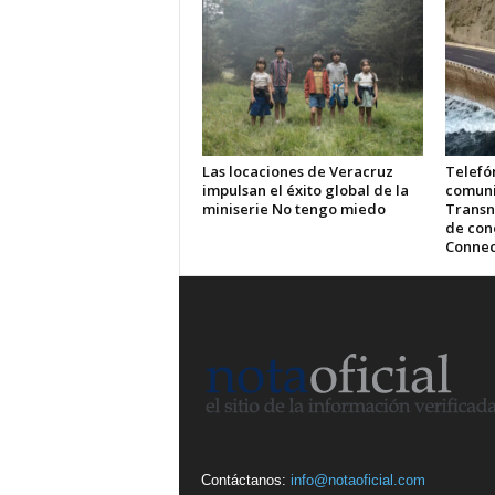
Las locaciones de Veracruz
Telefón
impulsan el éxito global de la
comuni
miniserie No tengo miedo
Transn
de cone
Connec
Contáctanos:
info@notaoficial.com