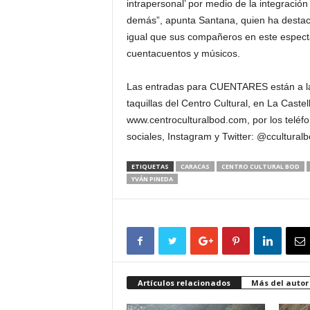
intrapersonal’ por medio de la integración
demás”, apunta Santana, quien ha destacado
igual que sus compañeros en este espect
cuentacuentos y músicos.
Las entradas para CUENTARES están a la 
taquillas del Centro Cultural, en La Cast
www.centroculturalbod.com, por los telé
sociales, Instagram y Twitter: @cculturalb
ETIQUETAS
CARACAS
CENTRO CULTURAL BOD
YVÁN PINEDA
Artículos relacionados
Más del autor