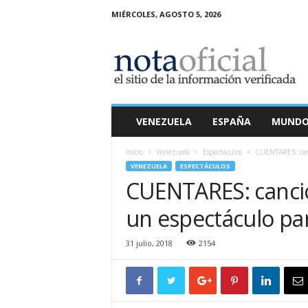
MIÉRCOLES, AGOSTO 5, 2026
N
o
t
a
O
f
i
VENEZUELA
ESPAÑA
MUND
c
i
Inicio
Venezuela
Espectáculos
CUENTARES: canci
a
VENEZUELA
ESPECTÁCULOS
l
CUENTARES: cancio
un espectáculo par
31 julio, 2018
2154