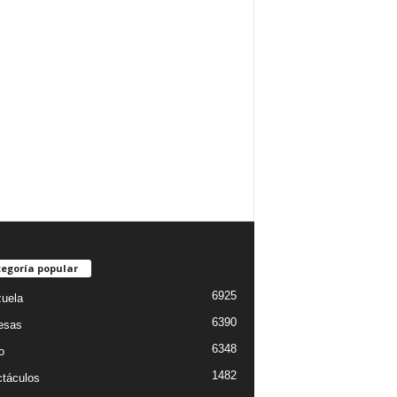
egoría popular
6925
uela
6390
esas
6348
o
1482
táculos