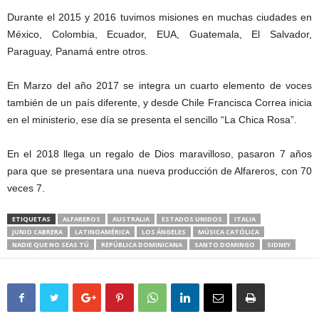
Durante el 2015 y 2016 tuvimos misiones en muchas ciudades en
México, Colombia, Ecuador, EUA, Guatemala, El Salvador,
Paraguay, Panamá entre otros.
En Marzo del año 2017 se integra un cuarto elemento de voces
también de un país diferente, y desde Chile Francisca Correa inicia
en el ministerio, ese día se presenta el sencillo “La Chica Rosa”.
En el 2018 llega un regalo de Dios maravilloso, pasaron 7 años
para que se presentara una nueva producción de Alfareros, con 70
veces 7.
ETIQUETAS
ALFAREROS
AUSTRALIA
ESTADOS UNIDOS
ITALIA
JUNIO CABRERA
LATINOAMÉRICA
LOS ÁNGELES
MÚSICA CATÓLICA
NADIE QUE NO SEAS TÚ
REPÚBLICA DOMINICANA
SANTO DOMINGO
SIDNEY