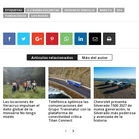
ETIQUETAS
A.C BUENA VOLUNTAD
AYUDAR ES SENCILLO
BARUTA
EPA
FUNDACODISE
LOS RUICES
Artículos relacionados
Más del autor
Las locaciones de
Telefónica optimiza las
Chevrolet presenta
Veracruz impulsan el
comunicaciones del
Silverado 1500 2027 de
éxito global de la
Grupo Transnatur con la
nueva generación, la
miniserie No tengo
plataforma de
Silverado más poderosa
miedo
conectividad crítica
y avanzada de la
Titan Connect
historia