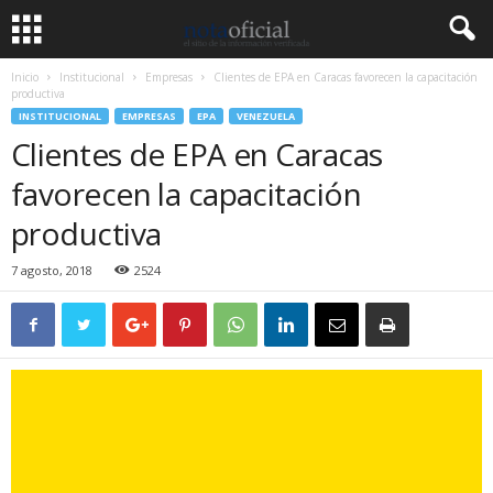
Inicio
Institucional
Empresas
Clientes de EPA en Caracas favorecen la capacitación
productiva
INSTITUCIONAL
EMPRESAS
EPA
VENEZUELA
Clientes de EPA en Caracas
favorecen la capacitación
productiva
7 agosto, 2018
2524