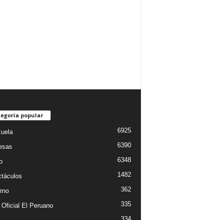
egoría popular
6925
uela
6390
esas
6348
o
1482
táculos
362
rno
335
 Oficial El Peruano
334