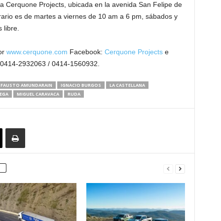
ía Cerquone Projects, ubicada en la avenida San Felipe de
orario es de martes a viernes de 10 am a 6 pm, sábados y
libre.
or
www.cerquone.com
Facebook:
Cerquone Projects
e
 0414-2932063 / 0414-1560932.
FAUSTO AMUNDARAIN
IGNACIO BURGOS
LA CASTELLANA
EGA
MIGUEL CARAVACA
RUDA