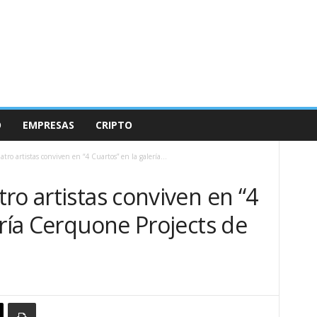
O
EMPRESAS
CRIPTO
tro artistas conviven en “4 Cuartos” en la galería...
ro artistas conviven en “4
ería Cerquone Projects de