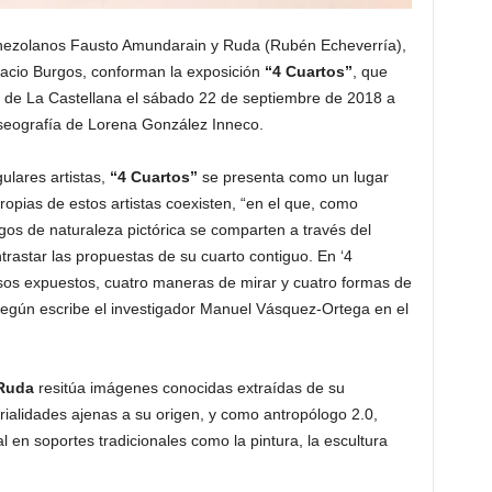
venezolanos Fausto Amundarain y Ruda (Rubén Echeverría),
nacio Burgos, conforman la exposición
“4 Cuartos”
, que
 de La Castellana el sábado 22 de septiembre de 2018 a
useografía de Lorena González Inneco.
ulares artistas,
“4 Cuartos”
se presenta como un lugar
opias de estos artistas coexisten, “en el que, como
igos de naturaleza pictórica se comparten a través del
rastar las propuestas de su cuarto contiguo. En ‘4
sos expuestos, cuatro maneras de mirar y cuatro formas de
 según escribe el investigador Manuel Vásquez-Ortega en el
Ruda
resitúa imágenes conocidas extraídas de su
erialidades ajenas a su origen, y como antropólogo 2.0,
al en soportes tradicionales como la pintura, la escultura