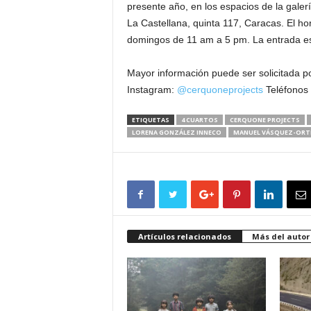
presente año, en los espacios de la galer
La Castellana, quinta 117, Caracas. El h
domingos de 11 am a 5 pm. La entrada es 
Mayor información puede ser solicitada p
Instagram:
@cerquoneprojects
Teléfonos
ETIQUETAS
4 CUARTOS
CERQUONE PROJECTS
LORENA GONZÁLEZ INNECO
MANUEL VÁSQUEZ-ORT
Artículos relacionados
Más del autor