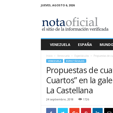
JUEVES, AGOSTO 6, 2026
N
o
t
a
O
f
i
VENEZUELA
ESPAÑA
MUND
c
i
Inicio
Venezuela
Espectáculos
Propuestas de cua
a
VENEZUELA
ESPECTÁCULOS
l
Propuestas de cuat
Cuartos” en la gal
La Castellana
24 septiembre, 2018
1726