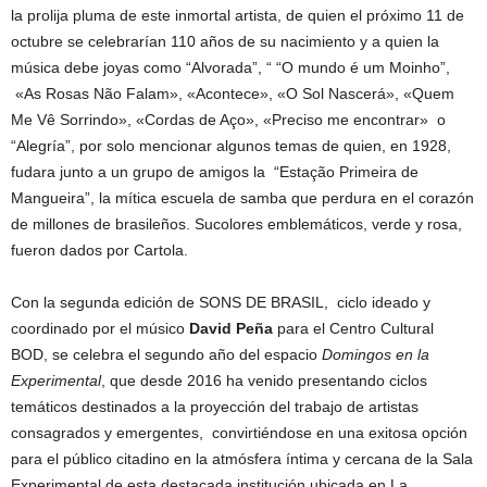
la prolija pluma de este inmortal artista, de quien el próximo 11 de
octubre se celebrarían 110 años de su nacimiento y a quien la
música debe joyas como “Alvorada”, “ “O mundo é um Moinho”,
«As Rosas Não Falam», «Acontece», «O Sol Nascerá», «Quem
Me Vê Sorrindo», «Cordas de Aço», «Preciso me encontrar» o
“Alegría”, por solo mencionar algunos temas de quien, en 1928,
fudara junto a un grupo de amigos la “Estação Primeira de
Mangueira”, la mítica escuela de samba que perdura en el corazón
de millones de brasileños. Sucolores emblemáticos, verde y rosa,
fueron dados por Cartola.
Con la segunda edición de SONS DE BRASIL, ciclo ideado y
coordinado por el músico
David Peña
para el Centro Cultural
BOD, se celebra el segundo año del espacio
Domingos en la
Experimental
, que desde 2016 ha venido presentando ciclos
temáticos destinados a la proyección del trabajo de artistas
consagrados y emergentes, convirtiéndose en una exitosa opción
para el público citadino en la atmósfera íntima y cercana de la Sala
Experimental de esta destacada institución ubicada en La