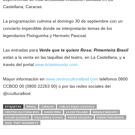
Castellana, Caracas.
La programación culmina el domingo 30 de septiembre con un
concierto imperdible donde se interpretarán temas de los
legendarios Pixinguinha y Hermeto Pascoal.
Las entradas para
Verde que te quiero Rosa: Pimenteira Brasil
están a la venta en las taquillas del teatro, en La Castellana, y a
través del portal
www.ticketmundo.com
.
Mayor información en
www.centroculturalbod.com
teléfonos 0800
CCBOD 00 (0800 22263 00) o por las redes sociales del
@cculturalbod.
ETIQUETAS
BRASIL
CARACAS
CARLOS ROJAS ZOCCOLO
CENTRO CULTURAL BOD
DAVID PEÑA
LA CASTELLANA
MAGALY MADURO
OSCAR QUEVEDO
PAULORENZ OCHOA
PEDRO VÁSQUEZ
PIMENTEIRA BRASIL
RAÚL "PIKY" NAVARRETE