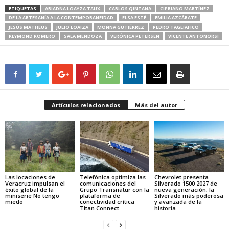
ETIQUETAS
ARIADNA LOAYZA TAUX
CARLOS QINTANA
CIPRIANO MARTÍNEZ
DE LA ARTESANÍA A LA CONTEMPORANEIDAD
ELSA ESTÉ
EMILIA AZCÁRATE
JESÚS MATHEUS
JULIO LOAIZA
MONNA GUTIÉRREZ
PEDRO TAGLIAFICO
REYMOND ROMERO
SALA MENDOZA
VERÓNICA PETERSEN
VICENTE ANTONORSI
Artículos relacionados
Más del autor
Las locaciones de
Telefónica optimiza las
Chevrolet presenta
Veracruz impulsan el
comunicaciones del
Silverado 1500 2027 de
éxito global de la
Grupo Transnatur con la
nueva generación, la
miniserie No tengo
plataforma de
Silverado más poderosa
miedo
conectividad crítica
y avanzada de la
Titan Connect
historia