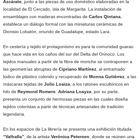
Azcárate
, junto a las piezas de uso doméstico elaboradas en la
localidad de El Cercado, isla de Margarita. La instalación de
ensamblajes con maderas encontradas de
Carlos Qintana
,
establece un diálogo formal con las miniaturas cerámicas de
Dionisio Lobatón, oriundo de Guadalupe, estado Lara.
En cestería y tejido el protagonismo es para la comunidad guarao
que hace vida en los caños del sur del Delta del Orinoco. Los
tejidos manuales a partir de la fibra de moriche se contraponen a
las geometrías abruptas de
Cipriano Martínez
, al entramado
lúdico de plástico colorido y recuperado de
Monna Gutiérrez
, a las
máscaras tejidas de
Julio Loaiza
, a los ratones escultóricos en
hilo de
Reymond Romero
.
Adriana Loayza
, por su parte,
presenta un conjunto de hermosas piezas en las cuales diseña
tejidos coloristas a partir de técnicas artesanales de tradición
legendaria.
En los espacios de La librería se presenta una exhibición titulada
“Valhalla”
, de la artista
Verónica Petersen
, donde se reúnen una