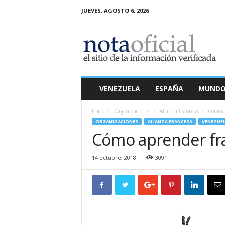
JUEVES, AGOSTO 6, 2026
N
o
t
a
O
f
i
VENEZUELA
ESPAÑA
MUND
c
i
Inicio
Organizaciones
Alianza Francesa
Cómo ap
a
ORGANIZACIONES
ALIANZA FRANCESA
VENEZUE
l
Cómo aprender fra
14 octubre, 2018
3091