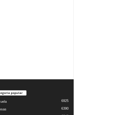
egoría popular
6925
uela
6390
esas