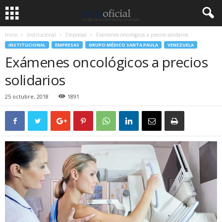
Inicio
Institucional
Empresas
Exámenes oncológicos a precios solidarios
INSTITUCIONAL
EMPRESAS
GRUPO MÉDICO SANTA PAULA
VENEZUELA
Exámenes oncológicos a precios
solidarios
25 octubre, 2018
1891