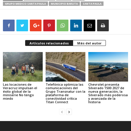
GRUPO MEDICO SANTA PAULA
MUNICIPIO BARUTA
SANTA PAULA
Artículos relacionados
Más del autor
Las locaciones de
Telefónica optimiza las
Chevrolet presenta
Veracruz impulsan el
comunicaciones del
Silverado 1500 2027 de
éxito global de la
Grupo Transnatur con la
nueva generación, la
miniserie No tengo
plataforma de
Silverado más poderosa
miedo
conectividad crítica
y avanzada de la
Titan Connect
historia