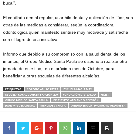
bucal”.
El cepillado dental regular, usar hilo dental y aplicación de flùor, son
otras de las medidas a considerar, según la coordinadora
odontológica quien manifestó sentirse muy motivada y satisfecha
con el logro de esa iniciativa.
Informó que debido a su compromiso con la salud dental de los
infantes, el Grupo Médico Santa Paula se dispone a realizar otra
jornada de este tipo, en el próximo mes de Octubre, para
beneficiar a otras escuelas de diferentes alcaldías.
ETIQUETAS
COLEGIO ABILIO REYES
ESCUELA MARÍA MAY
ESCUELA RURAL CONCENTRACIÓN 200
FUNDACIÓN DIGISALUD
GMSP
GRUPO MEDICO SANTA PAULA
INSTITUTO ARMANDO REVERÓN
JUAN MIGUEL CAJIGAL
MERCEDES CHATA
UNIDAD EDUCATIVA RAFAEL URDANETA