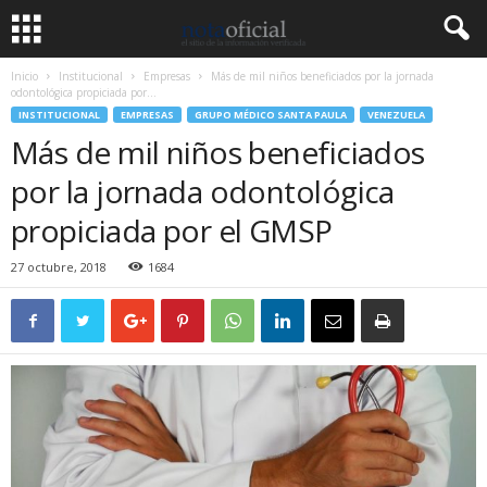
Inicio
Institucional
Empresas
Más de mil niños beneficiados por la jornada
odontológica propiciada por...
INSTITUCIONAL
EMPRESAS
GRUPO MÉDICO SANTA PAULA
VENEZUELA
Más de mil niños beneficiados
por la jornada odontológica
propiciada por el GMSP
27 octubre, 2018
1684