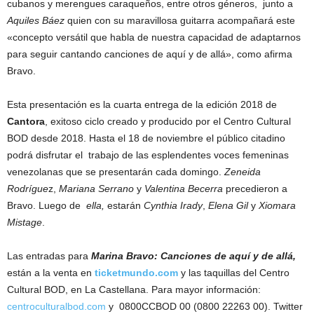
cubanos y merengues caraqueños, entre otros géneros, junto a
Aquiles Báez
quien con su maravillosa guitarra acompañará este
«concepto versátil que habla de nuestra capacidad de adaptarnos
para seguir cantando
c
anciones de aquí y de allá», como afirma
Bravo.
Esta presentación es la cuarta entrega de la edición 2018 de
Cantora
, exitoso ciclo creado y producido por el Centro Cultural
BOD desde 2018. Hasta el 18 de noviembre el público citadino
podrá disfrutar el trabajo de las esplendentes voces femeninas
venezolanas que se presentarán cada domingo.
Zeneida
Rodrígue
z,
Mariana Serrano
y
Valentina Becerra
precedieron a
Bravo. Luego de
ella,
estarán
Cynthia Irady
,
Elena Gil
y
Xiomara
Mistage
.
Las entradas para
Marina Bravo: Canciones de aquí y de allá,
están a la venta en
ticketmundo.com
y las taquillas del Centro
Cultural BOD, en La Castellana. Para mayor información:
centroculturalbod.com
y 0800CCBOD 00 (0800 22263 00). Twitter