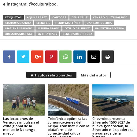
e Instagram: @cculturalbod.
ETIQUETAS
AQUILES BÁEZ
CANTORA
CELIA CRUZ
CENTRO CULTURAL BOD
CHABUCA GRANDA
ELENA GIL
HENRY MARTÍNEZ
JUAN LUIS GUERRA
MARIANA SERRANO
MARINA BRAVO
OTILIO GALINDEZ
VALENTINA BECERRA
XIOMARA MISTAGE
YNTHIA IRADY
ZENEIDA RODRÍGUEZ
Artículos relacionados
Más del autor
Las locaciones de
Telefónica optimiza las
Chevrolet presenta
Veracruz impulsan el
comunicaciones del
Silverado 1500 2027 de
éxito global de la
Grupo Transnatur con la
nueva generación, la
miniserie No tengo
plataforma de
Silverado más poderosa
miedo
conectividad crítica
y avanzada de la
Titan Connect
historia