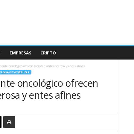
O
EMPRESAS
CRIPTO
ciente oncológico ofrecen sociedad anticancerosa y entes afines
EROSA DE VENEZUELA
ente oncológico ofrecen
rosa y entes afines