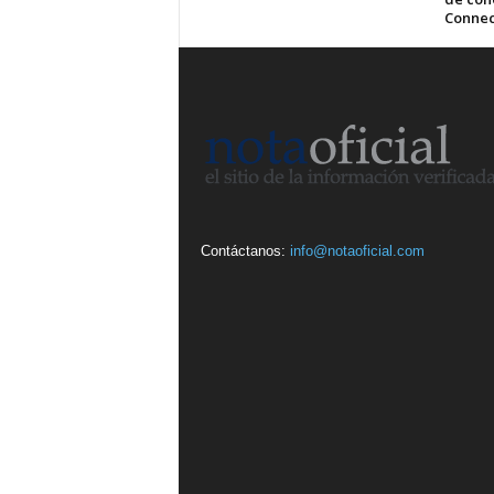
Connec
Contáctanos:
info@notaoficial.com