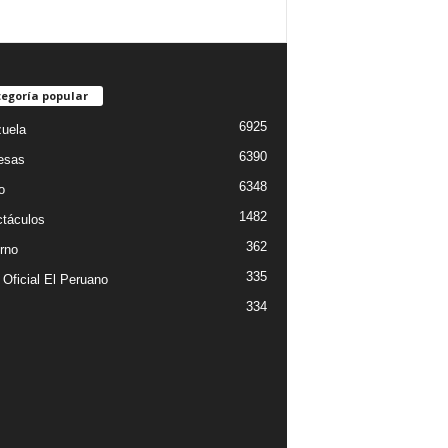
egoría popular
6925
uela
6390
esas
6348
o
1482
táculos
362
rno
335
 Oficial El Peruano
334