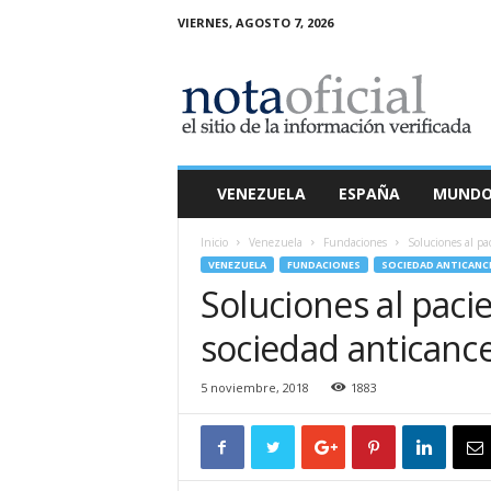
VIERNES, AGOSTO 7, 2026
N
o
t
a
O
f
i
VENEZUELA
ESPAÑA
MUND
c
i
Inicio
Venezuela
Fundaciones
Soluciones al pa
a
VENEZUELA
FUNDACIONES
SOCIEDAD ANTICANC
l
Soluciones al paci
sociedad anticance
5 noviembre, 2018
1883