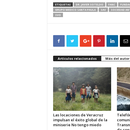
ETIQUETAS
DR. JAVIER SOTELDO
FANC
FUNDAC
GRUPO MEDICO SANTA PAULA
SAV
SOCIEDAD AN
SVO
Artículos relacionados
Más del autor
Las locaciones de Veracruz
Telefón
impulsan el éxito global de la
comuni
miniserie No tengo miedo
Transn
de cone