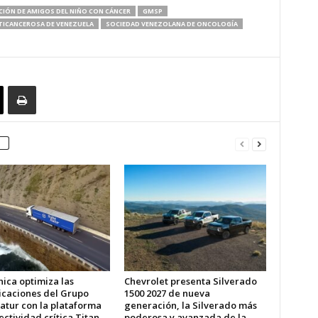
IÓN DE AMIGOS DEL NIÑO CON CÁNCER
GMSP
TICANCEROSA DE VENEZUELA
SOCIEDAD VENEZOLANA DE ONCOLOGÍA
ica optimiza las
Chevrolet presenta Silverado
caciones del Grupo
1500 2027 de nueva
atur con la plataforma
generación, la Silverado más
ctividad crítica Titan
poderosa y avanzada de la