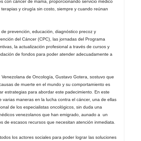
es con cáncer de mama, proporcionando servicio médico
erapias y cirugía sin costo, siempre y cuando reúnan
 de prevención, educación, diagnóstico precoz y
evención del Cáncer (CPC), las jornadas del Programa
ivas, la actualización profesional a través de cursos y
audación de fondos para poder atender adecuadamente a
ad Venezolana de Oncología, Gustavo Gotera, sostuvo que
es causas de muerte en el mundo y su comportamiento es
rar estrategias para abordar este padecimiento. En este
 varias maneras en la lucha contra el cáncer, una de ellas
ional de los especialistas oncológicos, sin duda una
e médicos venezolanos que han emigrado, aunado a un
os de escasos recursos que necesitan atención inmediata.
 todos los actores sociales para poder lograr las soluciones