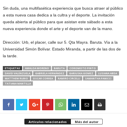
Sin duda, una multifasética experiencia que busca atraer al público
a esta nueva casa dedica a la cultra y el deporte. La invitación
queda abierta al público para que asistan este sábado a esta
nueva experiencia donde el arte y el deporte van de la mano.
Dirección: Urb, el placer, calle sur 5. Qta Mayra. Baruta. Vía a la
Universidad Simón Bolívar. Estado Miranda, a partir de las dos de
la tarde.
ETIQUETAS
AMALOA MORENO
BARUTA
COROMOTO PINTO
DAVID VALENZUELA
GABRIELA HERNÁNDEZ
GARIUSKA GOMEZ
LUSIANA ABDA
MATTHEW RUBIO
OSCAR CORREA
RAMIRO CIRCELLI
SAMANTHA PANICCI
TATIANA MANTILLA
Artículos relacionados
Más del autor