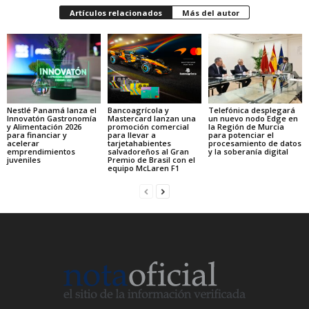
Artículos relacionados
Más del autor
Nestlé Panamá lanza el
Bancoagrícola y
Telefónica desplegará
Innovatón Gastronomía
Mastercard lanzan una
un nuevo nodo Edge en
y Alimentación 2026
promoción comercial
la Región de Murcia
para financiar y
para llevar a
para potenciar el
acelerar
tarjetahabientes
procesamiento de datos
emprendimientos
salvadoreños al Gran
y la soberanía digital
juveniles
Premio de Brasil con el
equipo McLaren F1