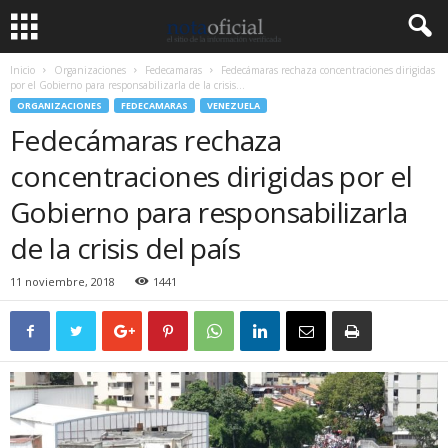
Inicio
Organizaciones
Fedecamaras
Fedecámaras rechaza concentraciones dirigidas
por el Gobierno para responsabilizarla de la crisis...
ORGANIZACIONES
FEDECAMARAS
VENEZUELA
Fedecámaras rechaza
concentraciones dirigidas por el
Gobierno para responsabilizarla
de la crisis del país
11 noviembre, 2018
1441