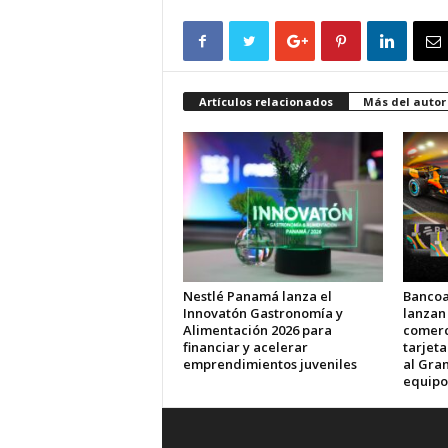
Artículos relacionados
Más del autor
Nestlé Panamá lanza el
Bancoa
Innovatón Gastronomía y
lanzan
Alimentación 2026 para
comerci
financiar y acelerar
tarjet
emprendimientos juveniles
al Gran
equipo