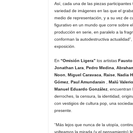
Así, cada una de las piezas participantes
variedad de imágenes en las que el grabad
medio de representación, y a su vez de c
figurativo en un mundo que corre sobre el
producción en serie, en paralelo a la fra
conforman la autodestructiva actualidad”
exposición.
En
“Omisión Ligera”
los artistas
Fausto
Jonathan Lara
,
Pedro Medina
,
Abraham
Noon
,
Miguel Caravaca
,
Raise
,
Nadia 
Gómez
,
Paul Amundarain
,
Malú Valeri
Manuel Eduardo González
, encuentran 
derroches, la censura, la identidad, orig
con vestigios de cultura pop, una socied
presente.
“Más lejos que nunca de la utopía, conti
volteamos la mirada (y el pensamiento) li