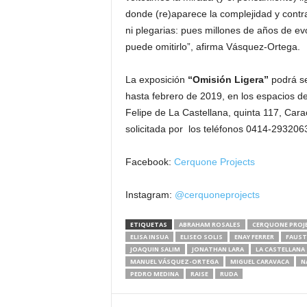
donde (re)aparece la complejidad y contra
ni plegarias: pues millones de años de ev
puede omitirlo”, afirma Vásquez-Ortega.
La exposición
“Omisión Ligera”
podrá se
hasta febrero de 2019, en los espacios de
Felipe de La Castellana, quinta 117, Cara
solicitada por los teléfonos 0414-29320
Facebook:
Cerquone Projects
Instagram:
@cerquoneprojects
ETIQUETAS
ABRAHAM ROSALES
CERQUONE PROJ
ELISA INSUA
ELISEO SOLIS
ENAY FERRER
FAUST
JOAQUIN SALIM
JONATHAN LARA
LA CASTELLANA
MANUEL VÁSQUEZ-ORTEGA
MIGUEL CARAVACA
N
PEDRO MEDINA
RAISE
RUDA