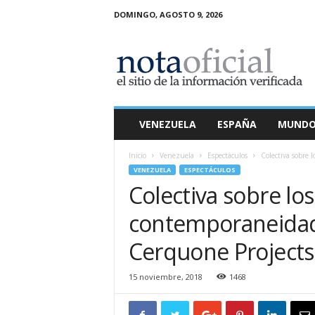
DOMINGO, AGOSTO 9, 2026
N
o
t
a
O
f
i
VENEZUELA
ESPAÑA
MUND
c
i
Inicio
Venezuela
Espectáculos
Colectiva sobre l
a
VENEZUELA
ESPECTÁCULOS
l
Colectiva sobre los
contemporaneidad 
Cerquone Projects
15 noviembre, 2018
1468