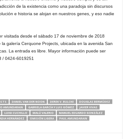
dicción de la existencia como una paradoja sin discursos
olución e historia se alojan en nuestros genes, y eso nadie
r visitada desde el sábado 17 de noviembre de 2018
 la galería Cerquone Projects, ubicada en la avenida San
cas. La entrada es libre. Mayor información puede ser
63 / 0424-6019251
ECTS
DANIEL VAN DER NOON
DEREK V. BULCKE
DOUGLAS BERMÚDEZ
O AMUNDARAIN
GABRIELA GARCÍA Y LUIS GÓMEZ
JAVIER VIVAS
LUIGI CUCHILLO
MALÚ VALERIO
MANUEL EDUARDO GONZÁLEZ
ADIA HERNÁNDEZ
OMISIÓN LIGERA
PAUL AMUNDARAIN