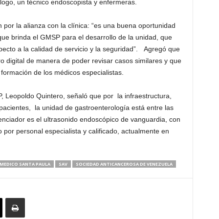
ólogo, un técnico endoscopista y enfermeras.
por la alianza con la clínica: “es una buena oportunidad
 que brinda el GMSP para el desarrollo de la unidad, que
specto a la calidad de servicio y la seguridad”. Agregó que
ro digital de manera de poder revisar casos similares y que
formación de los médicos especialistas.
, Leopoldo Quintero, señaló que por la infraestructura,
acientes, la unidad de gastroenterología está entre las
enciador es el ultrasonido endoscópico de vanguardia, con
 por personal especialista y calificado, actualmente en
MEDICO SANTA PAULA
SAV
SOCIEDAD ANTICANCEROSA DE VENEZUELA