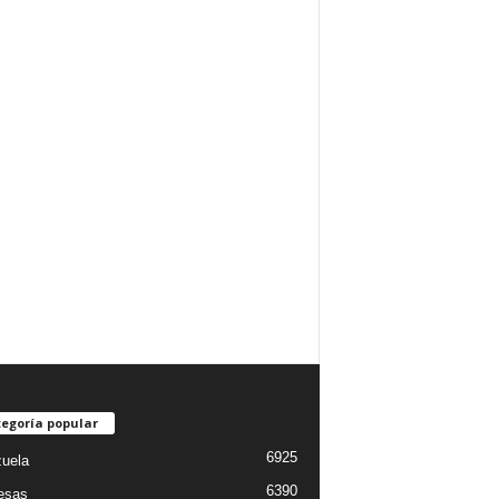
egoría popular
6925
uela
6390
esas