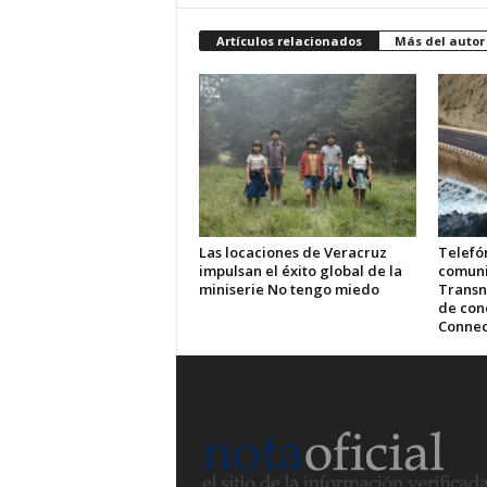
Artículos relacionados
Más del autor
Las locaciones de Veracruz
Telefón
impulsan el éxito global de la
comuni
miniserie No tengo miedo
Transn
de cone
Connec