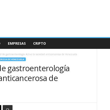
O
EMPRESAS
CRIPTO
de gastroenterología Activo la sociedad anticancerosa de Venezuela
EROSA DE VENEZUELA
e gastroenterología
 anticancerosa de