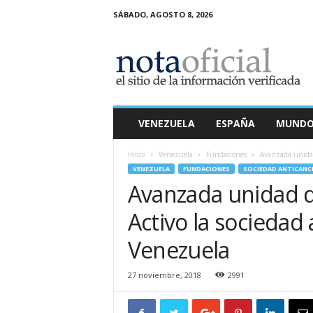
SÁBADO, AGOSTO 8, 2026
N
o
t
a
O
f
i
VENEZUELA
ESPAÑA
MUND
c
i
Inicio
Venezuela
Fundaciones
Avanzada unidad 
a
VENEZUELA
FUNDACIONES
SOCIEDAD ANTICANC
l
Avanzada unidad d
Activo la sociedad
Venezuela
27 noviembre, 2018
2991