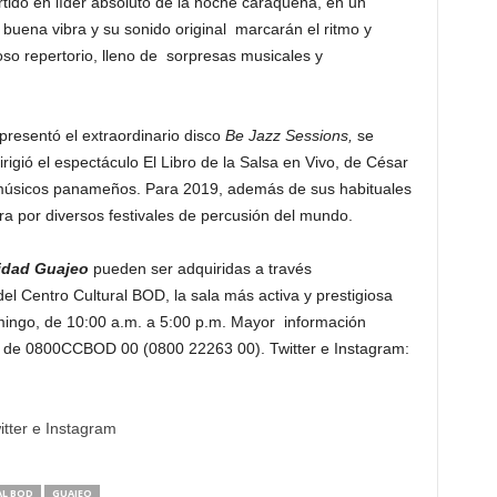
tido en líder absoluto de la noche caraqueña, en un
 buena vibra y su sonido original marcarán el ritmo y
oso repertorio, lleno de sorpresas musicales y
 presentó el extraordinario disco
Be Jazz Sessions,
se
gió el espectáculo El Libro de la Salsa en Vivo, de César
 músicos panameños. Para 2019, además de sus habituales
ra por diversos festivales de percusión del mundo.
idad Guajeo
pueden ser adquiridas a través
 del Centro Cultural BOD, la sala más activa y prestigiosa
omingo, de 10:00 a.m. a 5:00 p.m. Mayor información
s de 0800CCBOD 00 (0800 22263 00). Twitter e Instagram:
itter e Instagram
L BOD
GUAJEO