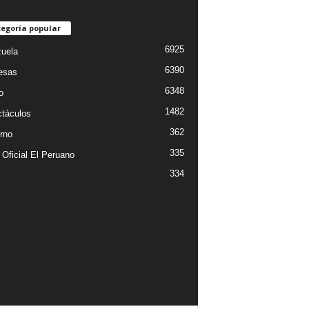
egoría popular
6925
uela
6390
esas
6348
o
1482
táculos
362
rno
335
 Oficial El Peruano
334