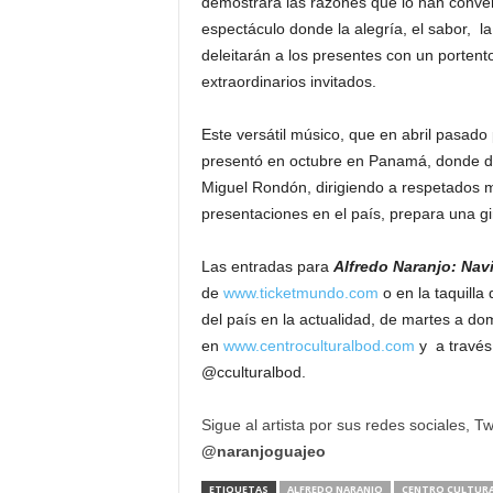
demostrará las razones que lo han conver
espectáculo donde la alegría, el sabor, la
deleitarán a los presentes con un portent
extraordinarios invitados.
Este versátil músico, que en abril pasado
presentó en octubre en Panamá, donde diri
Miguel Rondón, dirigiendo a respetados
presentaciones en el país, prepara una gi
Las entradas para
Alfredo Naranjo: Nav
de
www.ticketmundo.com
o en la taquilla
del país en la actualidad, de martes a d
en
www.centroculturalbod.com
y a travé
@cculturalbod.
Sigue al artista por sus redes sociales, Tw
@naranjoguajeo
ETIQUETAS
ALFREDO NARANJO
CENTRO CULTURA