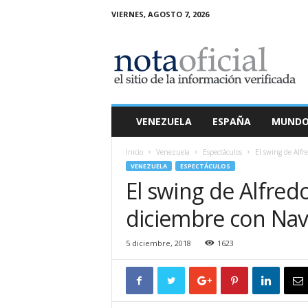
VIERNES, AGOSTO 7, 2026
N
o
t
a
O
f
i
VENEZUELA
ESPAÑA
MUND
c
i
Inicio
Venezuela
Espectáculos
El swing de Alf
a
VENEZUELA
ESPECTÁCULOS
l
El swing de Alfred
diciembre con Nav
5 diciembre, 2018
1623