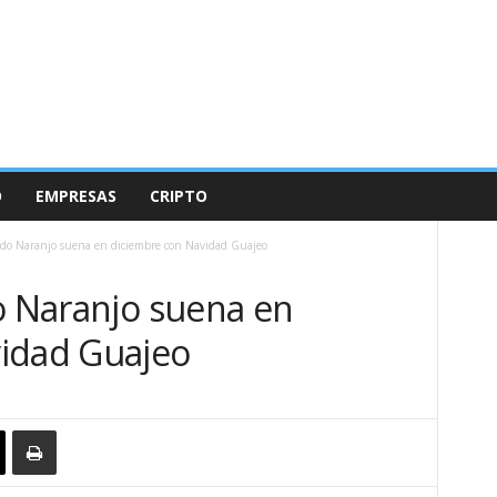
O
EMPRESAS
CRIPTO
redo Naranjo suena en diciembre con Navidad Guajeo
o Naranjo suena en
idad Guajeo