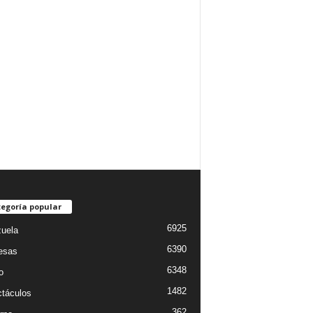
egoría popular
6925
uela
6390
esas
6348
o
1482
táculos
362