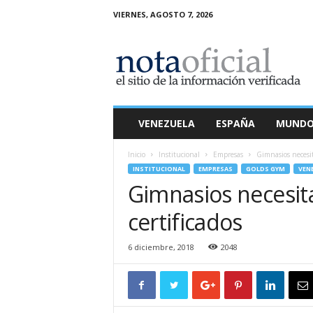
VIERNES, AGOSTO 7, 2026
N
o
t
a
O
f
i
VENEZUELA
ESPAÑA
MUND
c
i
Inicio
Institucional
Empresas
Gimnasios necesit
a
INSTITUCIONAL
EMPRESAS
GOLDS GYM
VEN
l
Gimnasios necesit
certificados
6 diciembre, 2018
2048