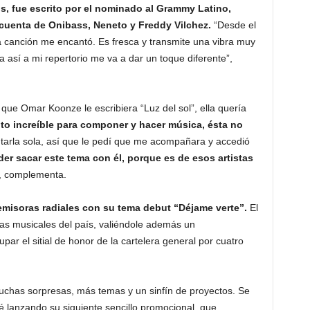
s, fue escrito por el nominado al Grammy Latino,
 cuenta de Onibass, Neneto y Freddy Vilchez.
“Desde el
 canción me encantó. Es fresca y transmite una vibra muy
 así a mi repertorio me va a dar un toque diferente”,
que Omar Koonze le escribiera “Luz del sol”, ella quería
to increíble para componer y hacer música, ésta no
arla sola, así que le pedí que me acompañara y accedió
der sacar este tema con él, porque es de esos artistas
, complementa.
 emisoras radiales con su tema debut “Déjame verte”.
El
ras musicales del país, valiéndole además un
ar el sitial de honor de la cartelera general por cuatro
uchas sorpresas, más temas y un sinfín de proyectos. Se
é lanzando su siguiente sencillo promocional, que