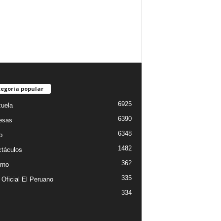
egoría popular
6925
uela
6390
esas
6348
o
1482
táculos
362
rno
335
 Oficial El Peruano
334