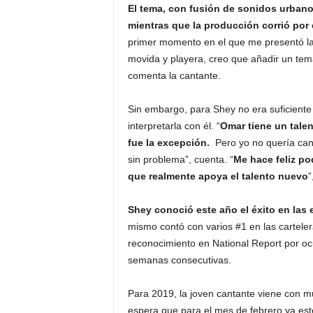
El tema, con fusión de sonidos urbano
mientras que la producción corrió por
primer momento en el que me presentó la
movida y playera, creo que añadir un tema
comenta la cantante.
Sin embargo, para Shey no era suficiente 
interpretarla con él. “
Omar tiene un talen
fue la excepción.
Pero yo no quería cant
sin problema”, cuenta. “
Me hace feliz po
que realmente apoya el talento nuevo
”
Shey conoció este año el éxito en las
mismo contó con varios #1 en las cartele
reconocimiento en National Report por ocup
semanas consecutivas.
Para 2019, la joven cantante viene con m
espera que para el mes de febrero ya est