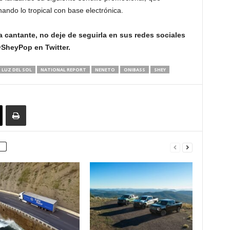
ando lo tropical con base electrónica.
 cantante, no deje de seguirla en sus redes sociales
heyPop en Twitter.
LUZ DEL SOL
NATIONAL REPORT
NENETO
ONIBASS
SHEY