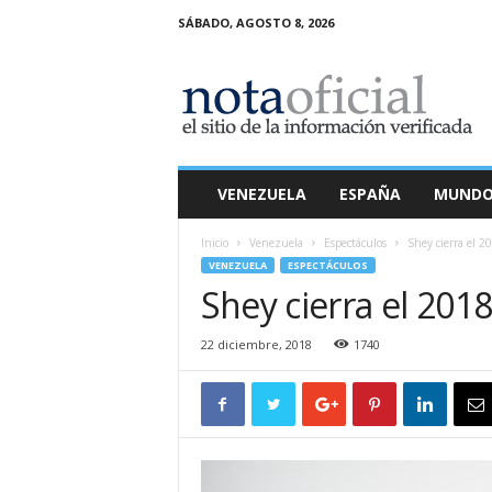
SÁBADO, AGOSTO 8, 2026
N
o
t
a
O
f
i
VENEZUELA
ESPAÑA
MUND
c
i
Inicio
Venezuela
Espectáculos
Shey cierra el 2
a
VENEZUELA
ESPECTÁCULOS
l
Shey cierra el 2018
22 diciembre, 2018
1740