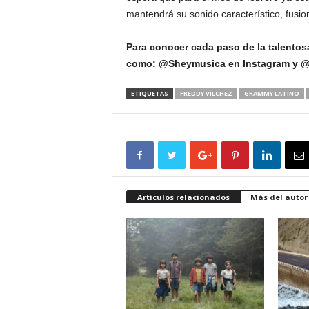
mantendrá su sonido característico, fusion
Para conocer cada paso de la talentosa
como: @Sheymusica en Instagram y @S
ETIQUETAS
FREDDY VILCHEZ
GRAMMY LATINO
Artículos relacionados
Más del autor