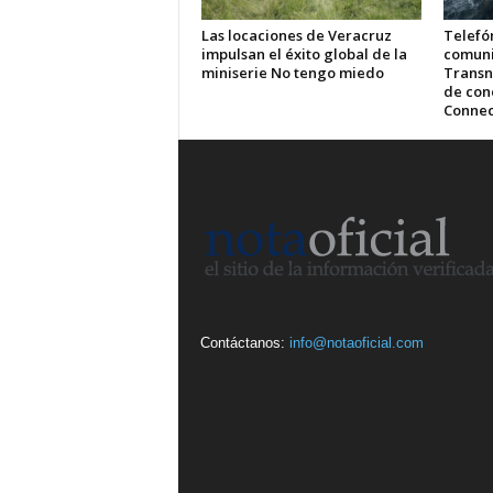
Las locaciones de Veracruz
Telefón
impulsan el éxito global de la
comuni
miniserie No tengo miedo
Transn
de cone
Connec
Contáctanos:
info@notaoficial.com