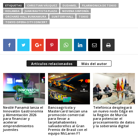
ETIQUETAS
CHRISTIAN VÁSQUEZ
DUDAMEL
FILARMONICA DE TOKIO
HOLANDA
JUAN BAUTISTA PLAZA
NOVENA SINFONÍA
ORCHARD HALL BUNKAMURA
SUNTORY HALL
TOKIO
TOKYO OPERA CITY CONCERT
Artículos relacionados
Más del autor
Nestlé Panamá lanza el
Bancoagrícola y
Telefónica desplegará
Innovatón Gastronomía
Mastercard lanzan una
un nuevo nodo Edge en
y Alimentación 2026
promoción comercial
la Región de Murcia
para financiar y
para llevar a
para potenciar el
acelerar
tarjetahabientes
procesamiento de datos
emprendimientos
salvadoreños al Gran
y la soberanía digital
juveniles
Premio de Brasil con el
equipo McLaren F1