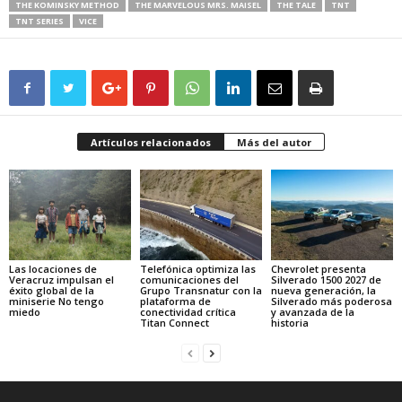
THE KOMINSKY METHOD
THE MARVELOUS MRS. MAISEL
THE TALE
TNT
TNT SERIES
VICE
Artículos relacionados
Más del autor
Las locaciones de
Telefónica optimiza las
Chevrolet presenta
Veracruz impulsan el
comunicaciones del
Silverado 1500 2027 de
éxito global de la
Grupo Transnatur con la
nueva generación, la
miniserie No tengo
plataforma de
Silverado más poderosa
miedo
conectividad crítica
y avanzada de la
Titan Connect
historia