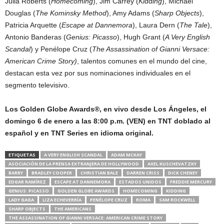
Julia Roberts (
Homecoming
), Jim Carrey (
Kidding
), Michael
Douglas (
The Kominsky Method
), Amy Adams (
Sharp Objects
),
Patricia Arquette (
Escape at Dannemora
), Laura Dern (
The Tale
),
Antonio Banderas (
Genius: Picasso
), Hugh Grant (
A Very English
Scandal
) y Penélope Cruz (
The Assassination of Gianni Versace:
American Crime Story)
, talentos comunes en el mundo del cine,
destacan esta vez por sus nominaciones individuales en el
segmento televisivo.
Los Golden Globe Awards®, en vivo desde Los Ángeles, el
domingo 6 de enero a las 8:00 p.m. (VEN) en TNT doblado al
español y en TNT Series en idioma original.
ETIQUETAS
A VERY ENGLISH SCANDAL
ADAM MCKAY
ASOCIACIÓN DE LA PRENSA EXTRANJERA DE HOLLYWOOD
AXEL KUSCHEVATZKY
BARRY
BRADLEY COOPER
CHRISTIAN BALE
DARREN CRISS
DICK CHENEY
EDGAR RAMÍREZ
ESCAPE AT DANNEMORA
ESTADOS UNIDOS
FREDDIE MERCURY
GENIUS: PICASSO
GOLDEN GLOBE AWARDS
HOMECOMING
KIDDING
LADY GAGA
LIZA ECHEVERRÍA
PENÉLOPE CRUZ
ROMA
SAM ROCKWELL
SHARP OBJECTS
THE AMERICANS
THE ASSASSINATION OF GIANNI VERSACE: AMERICAN CRIME STORY