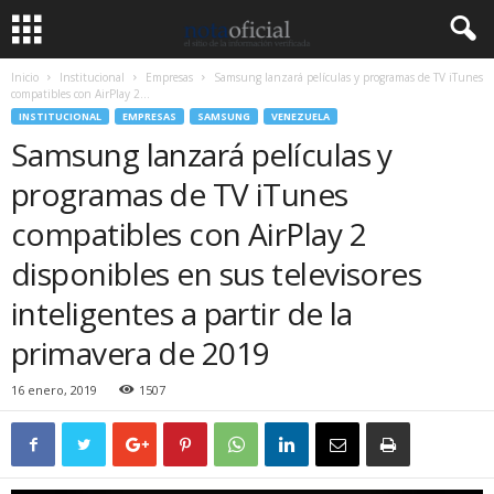
Inicio
Institucional
Empresas
Samsung lanzará películas y programas de TV iTunes
compatibles con AirPlay 2...
INSTITUCIONAL
EMPRESAS
SAMSUNG
VENEZUELA
Samsung lanzará películas y
programas de TV iTunes
compatibles con AirPlay 2
disponibles en sus televisores
inteligentes a partir de la
primavera de 2019
16 enero, 2019
1507