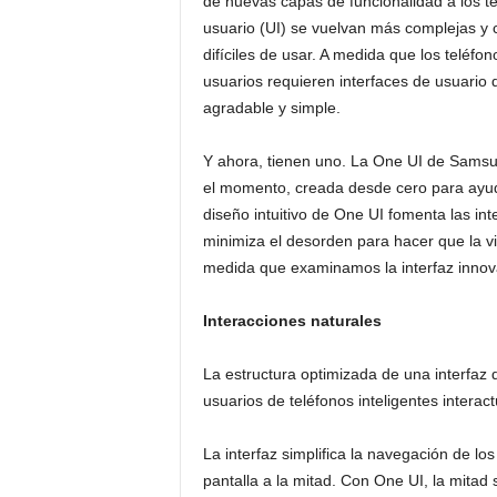
de nuevas capas de funcionalidad a los te
usuario (UI) se vuelvan más complejas y 
difíciles de usar. A medida que los teléfo
usuarios requieren interfaces de usuario 
agradable y simple.
Y ahora, tienen uno. La One UI de Samsu
el momento, creada desde cero para ayuda
diseño intuitivo de One UI fomenta las in
minimiza el desorden para hacer que la v
medida que examinamos la interfaz innov
Interacciones naturales
La estructura optimizada de una interfaz
usuarios de teléfonos inteligentes interac
La interfaz simplifica la navegación de los
pantalla a la mitad. Con One UI, la mitad 