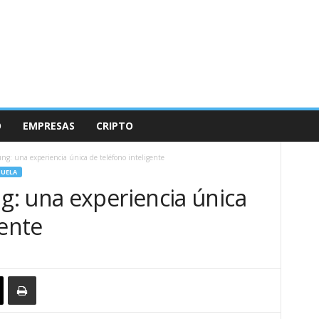
O
EMPRESAS
CRIPTO
g: una experiencia única de teléfono inteligente
UELA
: una experiencia única
gente