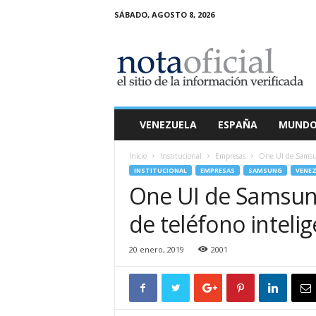
SÁBADO, AGOSTO 8, 2026
N
o
t
a
O
f
i
VENEZUELA
ESPAÑA
MUND
c
i
Inicio
Institucional
Empresas
One UI de Samsun
a
INSTITUCIONAL
EMPRESAS
SAMSUNG
VENEZ
l
One UI de Samsung
de teléfono inteli
20 enero, 2019
2001