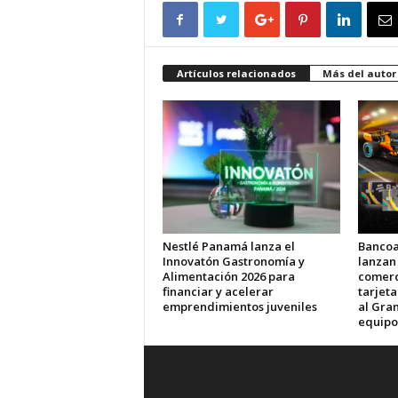
Artículos relacionados
Más del autor
Nestlé Panamá lanza el
Bancoa
Innovatón Gastronomía y
lanzan
Alimentación 2026 para
comerci
financiar y acelerar
tarjet
emprendimientos juveniles
al Gran
equipo