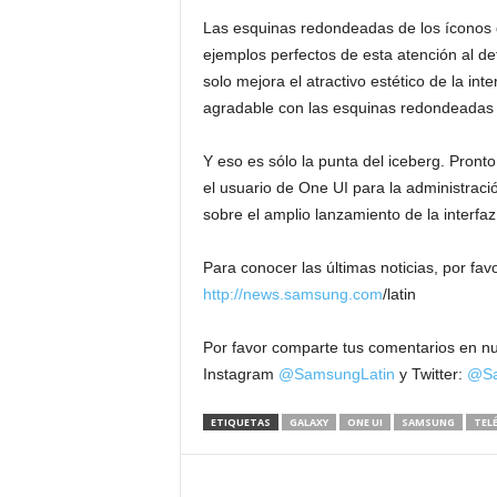
Las esquinas redondeadas de los íconos d
ejemplos perfectos de esta atención al de
solo mejora el atractivo estético de la in
agradable con las esquinas redondeadas d
Y eso es sólo la punta del iceberg. Pront
el usuario de One UI para la administració
sobre el amplio lanzamiento de la interfaz
Para conocer las últimas noticias, por fa
http://news.samsung.com
/latin
Por favor comparte tus comentarios en n
Instagram
@SamsungLatin
y Twitter:
@Sa
ETIQUETAS
GALAXY
ONE UI
SAMSUNG
TEL