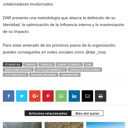
colaboradores involucrados.
DAR presenta una metodología que abarca la definición de su
Identidad, la optimización de la Influencia interna y la maximización
de su Impacto.
Para estar enterado de los próximos pasos de la organización,
puedes conseguirlos en redes sociales como @dar_corp.
ETIQUETAS
CANVAS
CARACAS
DANIEL CISNEROS
DAR
GERALDINE ÁLVAREZ
HOTEL JW MARRIOTT
JUAN JOSÉ POCATERRA
LUZ CARAVALLO
MAICKEL MELAMED
VENAMCHAM
Artículos relacionados
Más del autor