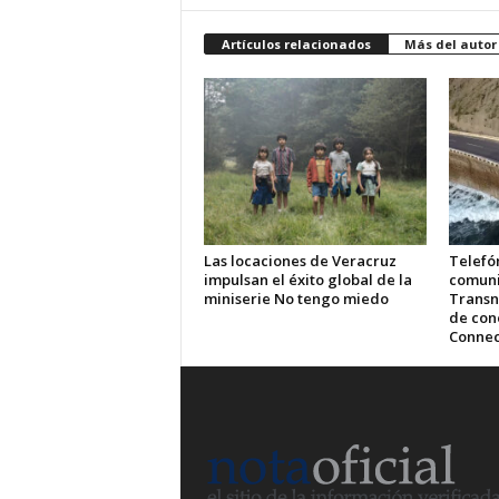
Artículos relacionados
Más del autor
Las locaciones de Veracruz
Telefón
impulsan el éxito global de la
comuni
miniserie No tengo miedo
Transn
de cone
Connec