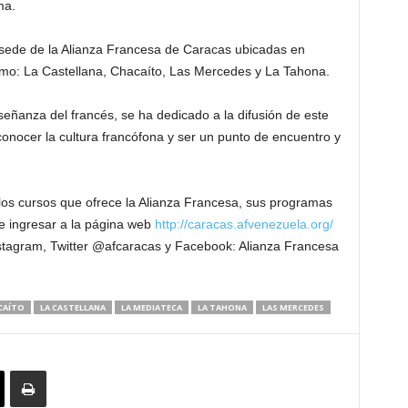
ma.
 sede de la Alianza Francesa de Caracas ubicadas en
omo: La Castellana, Chacaíto, Las Mercedes y La Tahona.
señanza del francés, se ha dedicado a la difusión de este
onocer la cultura francófona y ser un punto de encuentro y
os cursos que ofrece la Alianza Francesa, sus programas
e ingresar a la página web
http://caracas.afvenezuela.org/
nstagram, Twitter @afcaracas y Facebook: Alianza Francesa
CAÍTO
LA CASTELLANA
LA MEDIATECA
LA TAHONA
LAS MERCEDES