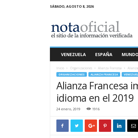
SÁBADO, AGOSTO 8, 2026
N
o
t
a
O
f
i
VENEZUELA
ESPAÑA
MUND
c
i
Inicio
Organizaciones
Alianza Francesa
Alianza
a
ORGANIZACIONES
ALIANZA FRANCESA
VENEZUE
l
Alianza Francesa i
idioma en el 2019
24 enero, 2019
1916