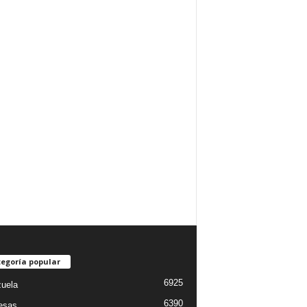
egoría popular
6925
uela
6390
esas