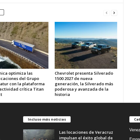
ica optimiza las
Chevrolet presenta Silverado
caciones del Grupo
1500 2027 de nueva
atur con la plataforma
generación, la Silverado más
ctividad crítica Titan
poderosa y avanzada de la
t
historia
Incluso más noticias
Cat
Venez
Las locaciones de Veracruz
impulsan el éxito global de
Empr