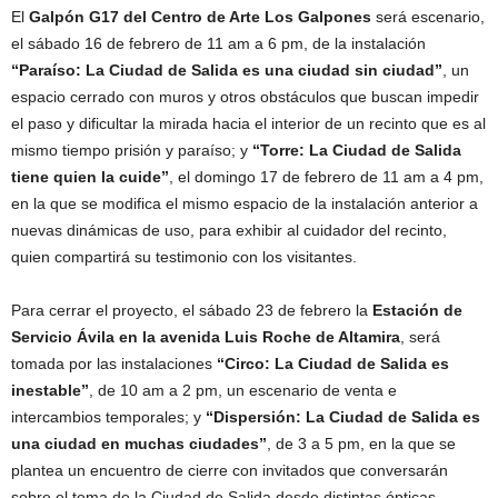
El
Galpón G17 del Centro de Arte Los Galpones
será escenario,
el sábado 16 de febrero de 11 am a 6 pm, de la instalación
“Paraíso: La Ciudad de Salida es una ciudad sin ciudad”
, un
espacio cerrado con muros y otros obstáculos que buscan impedir
el paso y dificultar la mirada hacia el interior de un recinto que es al
mismo tiempo prisión y paraíso; y
“Torre: La Ciudad de Salida
tiene quien la cuide”
, el domingo 17 de febrero de 11 am a 4 pm,
en la que se modifica el mismo espacio de la instalación anterior a
nuevas dinámicas de uso, para exhibir al cuidador del recinto,
quien compartirá su testimonio con los visitantes.
Para cerrar el proyecto, el sábado 23 de febrero la
Estación de
Servicio Ávila en la avenida Luis Roche de Altamira
, será
tomada por las instalaciones
“Circo: La Ciudad de Salida es
inestable”
, de 10 am a 2 pm, un escenario de venta e
intercambios temporales; y
“Dispersión: La Ciudad de Salida es
una ciudad en muchas ciudades”
, de 3 a 5 pm, en la que se
plantea un encuentro de cierre con invitados que conversarán
sobre el tema de la Ciudad de Salida desde distintas ópticas.