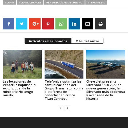
PLAN B
PLAN B: CARACAS
PLAZA BOLÍVAR DE CHACAO
STEFAN GZYL
Artículos relacionados
Más del autor
Las locaciones de
Telefónica optimiza las
Chevrolet presenta
Veracruz impulsan el
comunicaciones del
Silverado 1500 2027 de
éxito global de la
Grupo Transnatur con la
nueva generación, la
miniserie No tengo
plataforma de
Silverado más poderosa
miedo
conectividad crítica
y avanzada de la
Titan Connect
historia