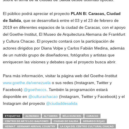
El público podrá apreciar el proyecto
PLAN B: Caracas, Ciudad
de Salida
, que se desarrollará entre el 03 y el 23 de febrero de
2019 en diferentes espacios de la ciudad de Caracas, con el apoyo
del Goethe-Institut, El Museo de Arquitectura Alemana de Frankfurt
y Cultura Chacao. El proyecto contará con la participación de
actores dirigidos por Diana Volpe y Carlos Fabián Medina, además
de un nutrido grupo de diseñadores, fotógrafos y artistas que
enriquecen las visiones y debates que el proyecto busca abrir.
Para más información, visitar la página web del Goethe-Institut
www.goethe.de/venezuela
o sus redes (Instagram, Twitter y
Facebook)
@goetheccs
. También la programación estará
disponible en
@culturachacao
(Instagram, Twitter y Facebook) y el
Instagram del proyecto
@ciudaddesalida
ETIQUETAS
ALEMANIA
ALTAMIRA
BÉLA KUNCKEL
CARACAS
CENTRO DE ARTE LOS GALPONES
CIUDAD DE SALIDA
GERARDO ROJAS
HEIMAT: GERMANY ARRIVAL COUNTRY
LA CAJA DEL CENTRO CULTURAL CHACAO