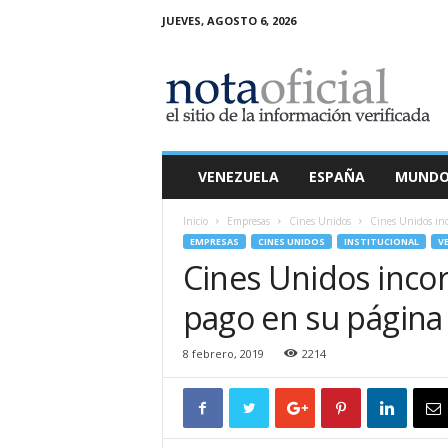
JUEVES, AGOSTO 6, 2026
N
o
t
a
O
f
i
VENEZUELA
ESPAÑA
MUND
c
i
Inicio
Empresas
Cines Unidos
Cines Unidos in
a
EMPRESAS
CINES UNIDOS
INSTITUCIONAL
V
l
Cines Unidos inc
pago en su página
8 febrero, 2019
2214