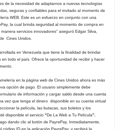
s de la necesidad de adaptarnos a nuevas tecnologías
das, seguras y confiables para el invitado al momento de
lería WEB. Este es un esfuerzo en conjunto con una
ay, la cual brinda seguridad al momento de compra en
a manera servicios innovadores” aseguró Edgar Silva,
 de Cines Unidos.
ollada en Venezuela que tiene la finalidad de brindar
n todo el país. Ofrece la oportunidad de recibir y hacer
omento.
amelería en la página web de Cines Unidos ahora es más
ueva opción de pago. El usuario simplemente debe
ormulario de información y cargar saldo desde una cuenta
Una vez que tenga el dinero disponible en su cuenta virtual
ionar la película, las butacas, sus boletos y los
é disponible el servicio
“
De La Web a Tu Película
”.
ago dando clic al botón de PayrePay. Inmediatamente,
 código ID en la aplicación PayrePay, y recibirá la