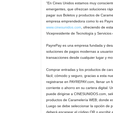
“En Cines Unidos estamos muy consciente
emergentes, que ofrezcan soluciones rápi
pagar sus Boletos y productos de Carame
empresa emprendedora como lo es PayreP
www.cinesunidos.com
, ofreciendo de est
Vicepresidente de Tecnología y Servicios
PayrePay es una empresa fundada y desarr
soluciones de pagos modernas a usuarios e
transacciones desde cualquier lugar y m
Comprar entradas y los productos de car
fácil, cómodo y seguro, gracias a esta n
registrarse en PAYREPAY.com, llenar un f
corriente o ahorro en su cartera digital. 
puede dirigirse a CINESUNIDOS.com, selecc
productos de Caramelería WEB; donde est
Luego se debe seleccionar la opción de p
deberá escanear el código QR o escribir el