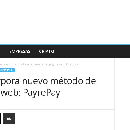
O
EMPRESAS
CRIPTO
corpora nuevo método de pago en su página web: PayrePay
ENEZUELA
orpora nuevo método de
 web: PayrePay