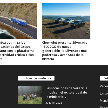
ica optimiza las
Chevrolet presenta Silverado
caciones del Grupo
1500 2027 de nueva
atur con la plataforma
generación, la Silverado más
ctividad crítica Titan
poderosa y avanzada de la
t
historia
Incluso más noticias
Cat
Venez
Las locaciones de Veracruz
impulsan el éxito global de
Empr
la miniserie...
Mund
30 julio, 2026
Espec