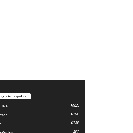
egoría popular
6925
uela
6390
esas
6348
o
1482
táculos