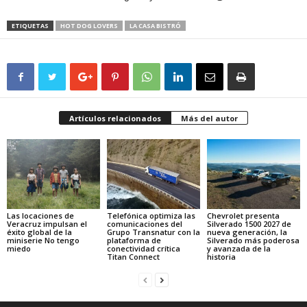
ETIQUETAS
HOT DOG LOVERS
LA CASA BISTRÓ
Artículos relacionados
Más del autor
Las locaciones de
Telefónica optimiza las
Chevrolet presenta
Veracruz impulsan el
comunicaciones del
Silverado 1500 2027 de
éxito global de la
Grupo Transnatur con la
nueva generación, la
miniserie No tengo
plataforma de
Silverado más poderosa
miedo
conectividad crítica
y avanzada de la
Titan Connect
historia