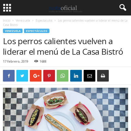
Inicio
Venezuela
Espectáculos
Los perros calientes vuelven a liderar el menú de La
Casa Bistró
VENEZUELA
ESPECTÁCULOS
Los perros calientes vuelven a
liderar el menú de La Casa Bistró
17 febrero, 2019
1688