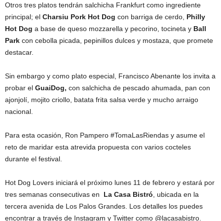
Otros tres platos tendrán salchicha Frankfurt como ingrediente
principal; el
Charsiu Pork Hot Dog
con barriga de cerdo,
Philly
Hot Dog
a base de queso mozzarella y pecorino, tocineta y
Ball
Park
con cebolla picada, pepinillos dulces y mostaza, que promete
destacar.
Sin embargo y como plato especial, Francisco Abenante los invita a
probar el
GuaiDog,
con salchicha de pescado ahumada, pan con
ajonjolí, mojito criollo, batata frita salsa verde y mucho arraigo
nacional.
Para esta ocasión, Ron Pampero #TomaLasRiendas y asume el
reto de maridar esta atrevida propuesta con varios cocteles
durante el festival.
Hot Dog Lovers iniciará el próximo lunes 11 de febrero y estará por
tres semanas consecutivas en
La Casa Bistró
, ubicada en la
tercera avenida de Los Palos Grandes. Los detalles los puedes
encontrar a través de Instagram y Twitter como @lacasabistro.