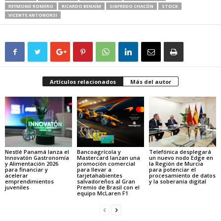
REYMOND ROMERO
RICARDO BENAÍM
SIGFREDO CHACÓN
STOCK
VICENTE ANTONORSI
Artículos relacionados
Más del autor
Nestlé Panamá lanza el
Bancoagrícola y
Telefónica desplegará
Innovatón Gastronomía
Mastercard lanzan una
un nuevo nodo Edge en
y Alimentación 2026
promoción comercial
la Región de Murcia
para financiar y
para llevar a
para potenciar el
acelerar
tarjetahabientes
procesamiento de datos
emprendimientos
salvadoreños al Gran
y la soberanía digital
juveniles
Premio de Brasil con el
equipo McLaren F1