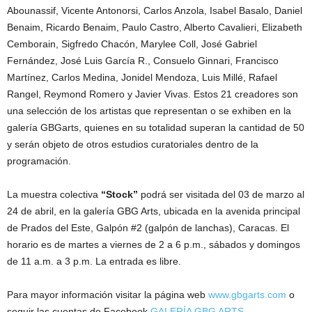
Abounassif, Vicente Antonorsi, Carlos Anzola, Isabel Basalo, Daniel
Benaim, Ricardo Benaim, Paulo Castro, Alberto Cavalieri, Elizabeth
Cemborain, Sigfredo Chacón, Marylee Coll, José Gabriel
Fernández, José Luis García R., Consuelo Ginnari, Francisco
Martínez, Carlos Medina, Jonidel Mendoza, Luis Millé, Rafael
Rangel, Reymond Romero y Javier Vivas. Estos 21 creadores son
una selección de los artistas que representan o se exhiben en la
galería GBGarts, quienes en su totalidad superan la cantidad de 50
y serán objeto de otros estudios curatoriales dentro de la
programación.
La muestra colectiva
“Stock”
podrá ser visitada del 03 de marzo al
24 de abril, en la galería GBG Arts, ubicada en la avenida principal
de Prados del Este, Galpón #2 (galpón de lanchas), Caracas. El
horario es de martes a viernes de 2 a 6 p.m., sábados y domingos
de 11 a.m. a 3 p.m. La entrada es libre.
Para mayor información visitar la página web
www.gbgarts.com
o
seguir las cuentas de Facebook
GALERÍA GBG ARTS
,