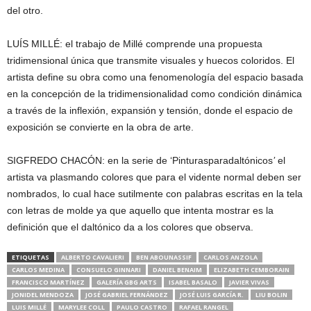
del otro.
LUÍS MILLÉ: el trabajo de Millé comprende una propuesta
tridimensional única que transmite visuales y huecos coloridos. El
artista define su obra como una fenomenología del espacio basada
en la concepción de la tridimensionalidad como condición dinámica
a través de la inflexión, expansión y tensión, donde el espacio de
exposición se convierte en la obra de arte.
SIGFREDO CHACÓN: en la serie de ‘Pinturasparadaltónicos
’
el
artista va plasmando colores que para el vidente normal deben ser
nombrados, lo cual hace sutilmente con palabras escritas en la tela
con letras de molde ya que aquello que intenta mostrar es la
definición que el daltónico da a los colores que observa.
ETIQUETAS
ALBERTO CAVALIERI
BEN ABOUNASSIF
CARLOS ANZOLA
CARLOS MEDINA
CONSUELO GINNARI
DANIEL BENAIM
ELIZABETH CEMBORAIN
FRANCISCO MARTÍNEZ
GALERÍA GBG ARTS
ISABEL BASALO
JAVIER VIVAS
JONIDEL MENDOZA
JOSÉ GABRIEL FERNÁNDEZ
JOSÉ LUIS GARCÍA R.
LIU BOLIN
LUIS MILLÉ
MARYLEE COLL
PAULO CASTRO
RAFAEL RANGEL