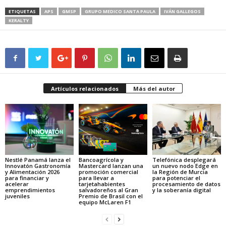
ETIQUETAS
APS
GMSP
GRUPO MEDICO SANTA PAULA
IVÁN GALLEGOS
KERALTY
Artículos relacionados
Más del autor
Nestlé Panamá lanza el
Bancoagrícola y
Telefónica desplegará
Innovatón Gastronomía
Mastercard lanzan una
un nuevo nodo Edge en
y Alimentación 2026
promoción comercial
la Región de Murcia
para financiar y
para llevar a
para potenciar el
acelerar
tarjetahabientes
procesamiento de datos
emprendimientos
salvadoreños al Gran
y la soberanía digital
juveniles
Premio de Brasil con el
equipo McLaren F1