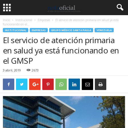
Inicio
Institucional
Empresas
El servicio de atención primaria en salud ya está
funcionando en el...
INSTITUCIONAL
EMPRESAS
GRUPO MÉDICO SANTA PAULA
VENEZUELA
El servicio de atención primaria
en salud ya está funcionando en
el GMSP
3 abril, 2019
2673