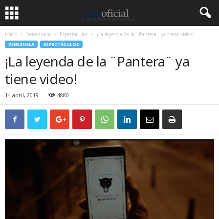
Inicio
Venezuela
Espectáculos
¡La leyenda de la ¨Pantera¨ ya tiene video!
VENEZUELA
ESPECTÁCULOS
¡La leyenda de la ¨Pantera¨ ya
tiene video!
14 abril, 2019
4880