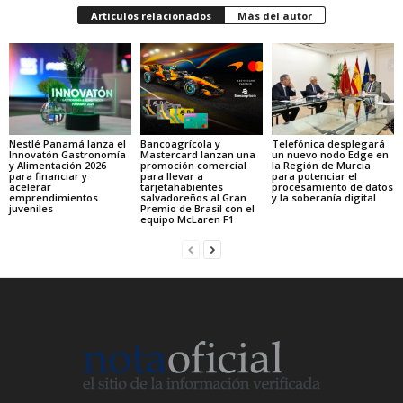
Artículos relacionados
Más del autor
Nestlé Panamá lanza el
Bancoagrícola y
Telefónica desplegará
Innovatón Gastronomía
Mastercard lanzan una
un nuevo nodo Edge en
y Alimentación 2026
promoción comercial
la Región de Murcia
para financiar y
para llevar a
para potenciar el
acelerar
tarjetahabientes
procesamiento de datos
emprendimientos
salvadoreños al Gran
y la soberanía digital
juveniles
Premio de Brasil con el
equipo McLaren F1