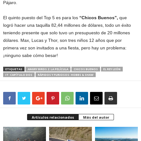
Pájaro.
El quinto puesto del Top 5 es para los
“Chicos Buenos”,
que
logró hacer una taquilla 82,44 millones de dólares, todo un éxito
teniendo presente que solo tuvo un presupuesto de 20 millones
dólares. Max, Lucas y Thor, son tres niños 12 años que por
primera vez son invitados a una fiesta, pero hay un problema:
¡ninguno sabe cómo besar!
ETIQUETAS
ANGRY BIRDS 2: LA PELÍCULA
CHICOS BUENOS
EL REY LEÓN
IT: CAPÍTULO DOS
RÁPIDOS Y FURIOSOS: HOBBS & SHAW
Artículos relacionados
Más del autor