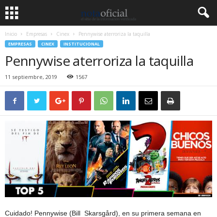
Inicio
Empresas
Cinex
Pennywise aterroriza la taquilla
EMPRESAS
CINEX
INSTITUCIONAL
Pennywise aterroriza la taquilla
11 septiembre, 2019
1567
Cuidado! Pennywise (Bill Skarsgård), en su primera semana en