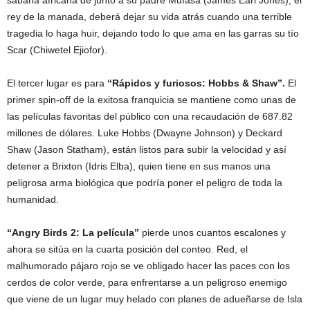
sabana africana de junto a su padre Mufasa (James Earl Jones), el
rey de la manada, deberá dejar su vida atrás cuando una terrible
tragedia lo haga huir, dejando todo lo que ama en las garras su tío
Scar (Chiwetel Ejiofor).
El tercer lugar es para
“Rápidos y furiosos: Hobbs & Shaw”.
El
primer spin-off de la exitosa franquicia se mantiene como unas de
las películas favoritas del público con una recaudación de 687.82
millones de dólares. Luke Hobbs (Dwayne Johnson) y Deckard
Shaw (Jason Statham), están listos para subir la velocidad y así
detener a Brixton (Idris Elba), quien tiene en sus manos una
peligrosa arma biológica que podría poner el peligro de toda la
humanidad.
“Angry Birds 2: La película”
pierde unos cuantos escalones y
ahora se sitúa en la cuarta posición del conteo. Red, el
malhumorado pájaro rojo se ve obligado hacer las paces con los
cerdos de color verde, para enfrentarse a un peligroso enemigo
que viene de un lugar muy helado con planes de adueñarse de Isla