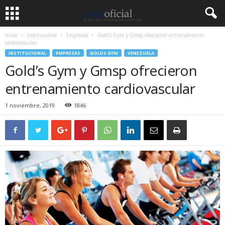
Inicio
Institucional
Empresas
Gold’s Gym y Gmsp ofrecieron entrenamiento
cardiovascular
INSTITUCIONAL
EMPRESAS
GOLDS GYM
VENEZUELA
Gold’s Gym y Gmsp ofrecieron
entrenamiento cardiovascular
1 noviembre, 2019
1846