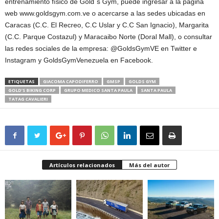
entrenamiento físico de Gold´s Gym, puede ingresar a la página
web www.goldsgym.com.ve o acercarse a las sedes ubicadas en
Caracas (C.C. El Recreo, C.C Uslar y C.C San Ignacio), Margarita
(C.C. Parque Costazul) y Maracaibo Norte (Doral Mall), o consultar
las redes sociales de la empresa: @GoldsGymVE en Twitter e
Instagram y GoldsGymVenezuela en Facebook.
ETIQUETAS
GIACOMA CAPODIFERRO
GMSP
GOLDS GYM
GOLD’S BIKING CORP
GRUPO MEDICO SANTA PAULA
SANTA PAULA
TATAG CAVALIERI
Artículos relacionados
Más del autor