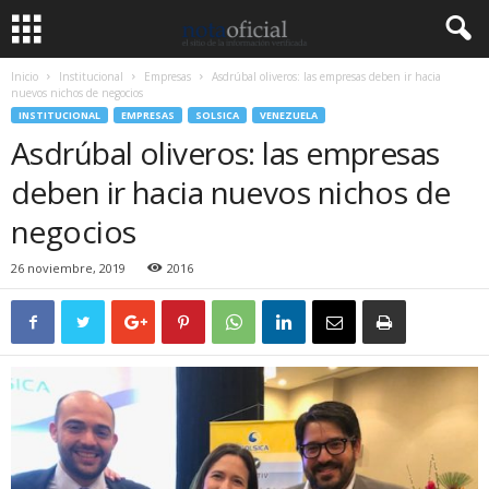
Inicio
Institucional
Empresas
Asdrúbal oliveros: las empresas deben ir hacia
nuevos nichos de negocios
INSTITUCIONAL
EMPRESAS
SOLSICA
VENEZUELA
Asdrúbal oliveros: las empresas
deben ir hacia nuevos nichos de
negocios
26 noviembre, 2019
2016