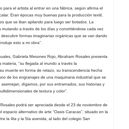
para el artista al entrar en una fábrica, según afirma el
calar. Eran épocas muy buenas para la producción textil,
s que se iban apilando para luego ser botados. La
 mutando a través de los días y convirtiéndose cada vez
 descubrir formas imaginarias orgánicas que se van dando
roduje esto a mi obra”.
visuales, Gabriela Mesones Rojo, Abraham Rosales presenta
la materia, “su llegada al mundo a través la
ra, su muerte en forma de retazo, su transcendencia hecha
no de los engranajes de una maquinaria industrial que se
e asemejan, dígamos, por sus entramados, sus historias y
ltidimensionales de textura y color”.
osales podrá ser apreciada desde el 23 de noviembre de
l espacio alternativo de arte “Oasis Caracas”, situado en la
e la 4ta y la 5ta avenida, al lado del colegio San