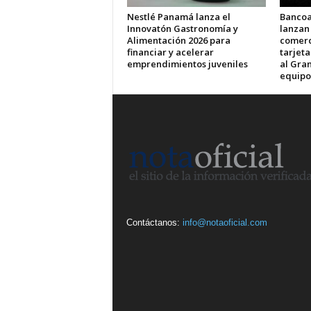
Nestlé Panamá lanza el
Bancoa
Innovatón Gastronomía y
lanzan
Alimentación 2026 para
comerci
financiar y acelerar
tarjet
emprendimientos juveniles
al Gran
equipo
Contáctanos:
info@notaoficial.com