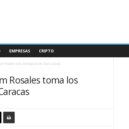
O
EMPRESAS
CRIPTO
am Rosales toma los espacios de Oasis Caracas
m Rosales toma los
Caracas