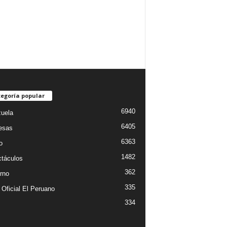
egoría popular
6940
uela
6405
esas
6363
o
1482
táculos
362
rno
335
 Oficial El Peruano
334