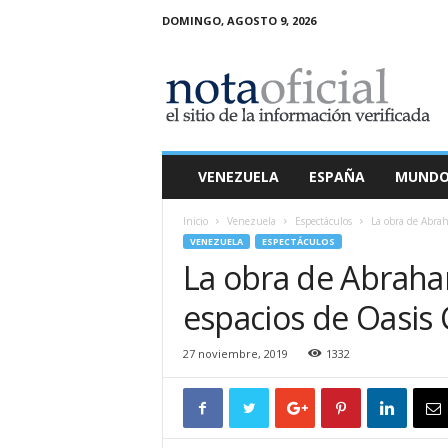
DOMINGO, AGOSTO 9, 2026
N
o
t
a
O
f
i
VENEZUELA
ESPAÑA
MUND
c
i
Inicio
Venezuela
Espectáculos
La obra de Abrah
a
VENEZUELA
ESPECTÁCULOS
l
La obra de Abraha
espacios de Oasis 
27 noviembre, 2019
1332