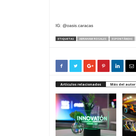
IG: @oasis.caracas
ETIQUETAS
ABRAHAM ROSALES
ESPONTÁNEAS
Artículos relacionados
Más del autor